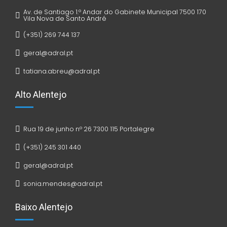
Av. de Santiago 1.º Andar do Gabinete Municipal 7500 170
Vila Nova de Santo André
(+351) 269 744 137
geral@adral.pt
tatiana.abreu@adral.pt
Alto Alentejo
Rua 19 de junho nº 26 7300 115 Portalegre
(+351) 245 301 440
geral@adral.pt
sonia.mendes@adral.pt
Baixo Alentejo