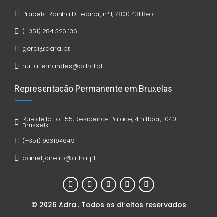
Praceta Rainha D. Leonor, nº 1, 7800 431 Beja
(+351) 284 326 136
geral@adral.pt
nuria.fernandes@adral.pt
Representação Permanente em Bruxelas
Rue de la Loi 155, Residence Palace, 4th floor, 1040
Brussels
(+351) 963194649
daniel.janeiro@adral.pt
© 2026 Adral. Todos os direitos reservados