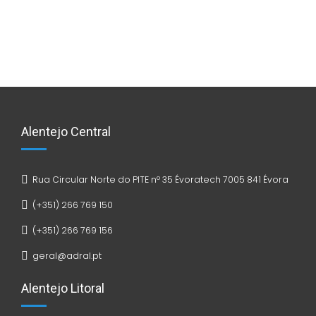
Alentejo Central
Rua Circular Norte do PITE nº 35 Évoratech 7005 841 Évora
(+351) 266 769 150
(+351) 266 769 156
geral@adral.pt
Alentejo Litoral