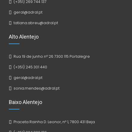
(+351) 269 744 137
geral@adral.pt
tatiana.abreu@adral.pt
Alto Alentejo
Rua 19 de junho nº 26 7300 115 Portalegre
(+351) 245 301 440
geral@adral.pt
sonia.mendes@adral.pt
Baixo Alentejo
Praceta Rainha D. Leonor, nº 1, 7800 431 Beja