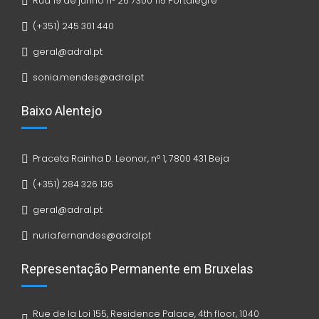
Rua 19 de junho nº 26 7300 115 Portalegre
(+351) 245 301 440
geral@adral.pt
sonia.mendes@adral.pt
Baixo Alentejo
Praceta Rainha D. Leonor, nº 1, 7800 431 Beja
(+351) 284 326 136
geral@adral.pt
nuria.fernandes@adral.pt
Representação Permanente em Bruxelas
Rue de la Loi 155, Residence Palace, 4th floor, 1040