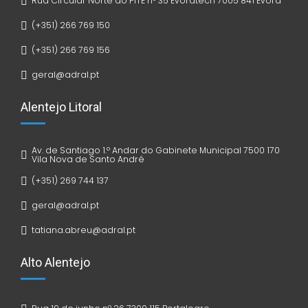
Rua Circular Norte do PITE nº 35 Évoratech 7005 841 Évora
(+351) 266 769 150
(+351) 266 769 156
geral@adral.pt
Alentejo Litoral
Av. de Santiago 1.º Andar do Gabinete Municipal 7500 170
Vila Nova de Santo André
(+351) 269 744 137
geral@adral.pt
tatiana.abreu@adral.pt
Alto Alentejo