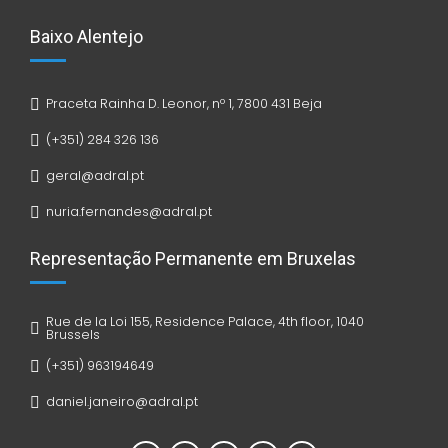
Baixo Alentejo
Praceta Rainha D. Leonor, nº 1, 7800 431 Beja
(+351) 284 326 136
geral@adral.pt
nuria.fernandes@adral.pt
Representação Permanente em Bruxelas
Rue de la Loi 155, Residence Palace, 4th floor, 1040
Brussels
(+351) 963194649
daniel.janeiro@adral.pt