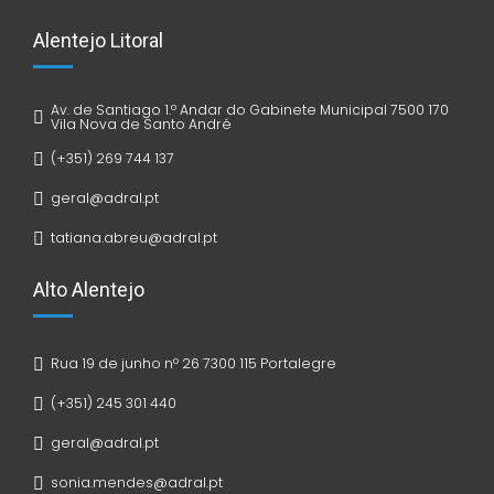
Alentejo Litoral
Av. de Santiago 1.º Andar do Gabinete Municipal 7500 170
Vila Nova de Santo André
(+351) 269 744 137
geral@adral.pt
tatiana.abreu@adral.pt
Alto Alentejo
Rua 19 de junho nº 26 7300 115 Portalegre
(+351) 245 301 440
geral@adral.pt
sonia.mendes@adral.pt